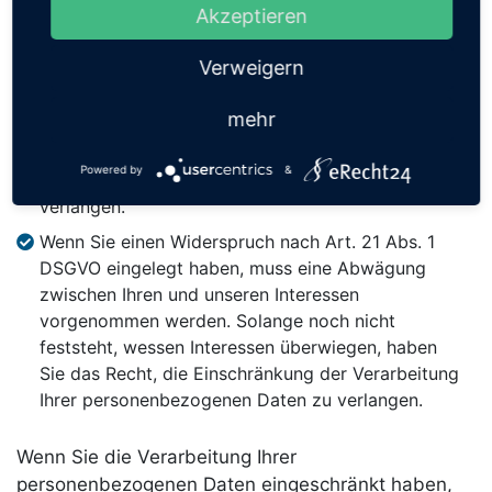
Datenverarbeitung verlangen.
Akzeptieren
Wenn wir Ihre personenbezogenen Daten nicht
Verweigern
mehr benötigen, Sie sie jedoch zur Ausübung,
Verteidigung oder Geltendmachung von
mehr
Rechtsansprüchen benötigen, haben Sie das Recht,
statt der Löschung die Einschränkung der
Powered by
&
Verarbeitung Ihrer personenbezogenen Daten zu
verlangen.
Wenn Sie einen Widerspruch nach Art. 21 Abs. 1
DSGVO eingelegt haben, muss eine Abwägung
zwischen Ihren und unseren Interessen
vorgenommen werden. Solange noch nicht
feststeht, wessen Interessen überwiegen, haben
Sie das Recht, die Einschränkung der Verarbeitung
Ihrer personenbezogenen Daten zu verlangen.
Wenn Sie die Verarbeitung Ihrer
personenbezogenen Daten eingeschränkt haben,