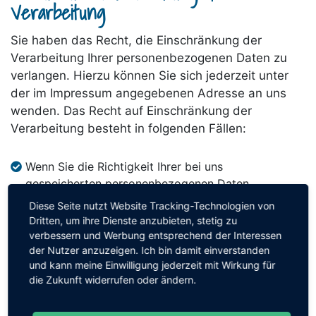
Verarbeitung
Sie haben das Recht, die Einschränkung der
Verarbeitung Ihrer personenbezogenen Daten zu
verlangen. Hierzu können Sie sich jederzeit unter
der im Impressum angegebenen Adresse an uns
wenden. Das Recht auf Einschränkung der
Verarbeitung besteht in folgenden Fällen:
Wenn Sie die Richtigkeit Ihrer bei uns
gespeicherten personenbezogenen Daten
bestreiten, benötigen wir in der Regel Zeit, um dies
Diese Seite nutzt Website Tracking-Technologien von
zu überprüfen. Für die Dauer der Prüfung haben Sie
Dritten, um ihre Dienste anzubieten, stetig zu
das Recht, die Einschränkung der Verarbeitung
verbessern und Werbung entsprechend der Interessen
der Nutzer anzuzeigen. Ich bin damit einverstanden
Ihrer personenbezogenen Daten zu verlangen.
und kann meine Einwilligung jederzeit mit Wirkung für
Wenn die Verarbeitung Ihrer personenbezogenen
die Zukunft widerrufen oder ändern.
Daten unrechtmäßig geschah/geschieht, können
Sie statt der Löschung die Einschränkung der