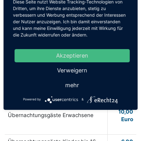
Diese Seite nutzt Website Tracking-Technologien von
Dritten, um ihre Dienste anzubieten, stetig zu
verbessern und Werbung entsprechend der Interessen
der Nutzer anzuzeigen. Ich bin damit einverstanden
und kann meine Einwilligung jederzeit mit Wirkung für
Sonstige Gebühren
die Zukunft widerrufen oder ändern.
3,00
Tagesgast/Besucher Erwachsene
Akzeptieren
Euro
Verweigern
Tagesgast/Besucher Kinder bis 16
2,00
mehr
Euro
Jahre
Powered by
&
10,00
Übernachtungsgäste Erwachsene
Euro